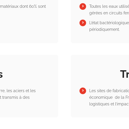
s matériaux dont 60% sont
Toutes les eaux utili
gérées en circuits fe
L’état bactériologiqu
périodiquement.
s
T
re, les aciers et les
Les sites de fabricati
et transmis à des
économique de la Fra
logistiques et l’impac