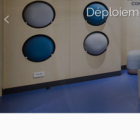
Déploieme
De