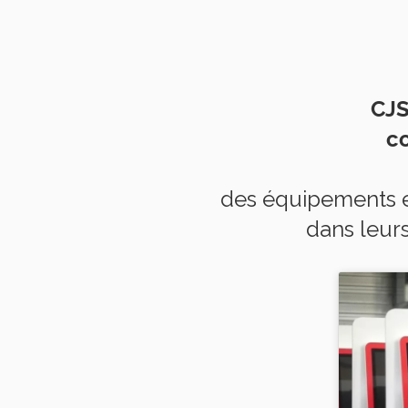
CJ
c
des équipements e
dans leur