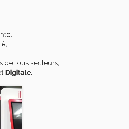
nte,
ré,
 de tous secteurs,
et
Digitale
.