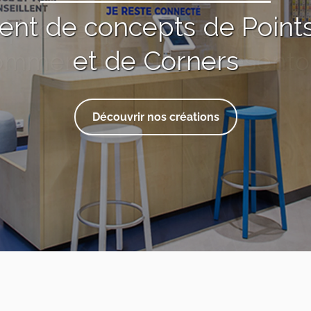
nt de concepts de Point
sign et production de bor
digitales interactives
et de Corners
Découvrir nos créations
Découvrir nos créations