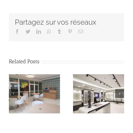
Partagez sur vos réseaux
Facebook
Twitter
LinkedIn
Whatsapp
Tumblr
Pinterest
Email
Related Posts
optic 2000
Lissac