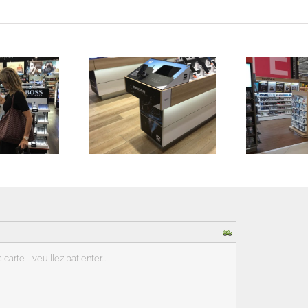
Espace
Culture
T
rosscall
Villers-en-
bière
arte - veuillez patienter...