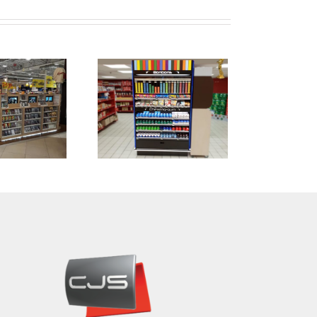
g solinest
popai