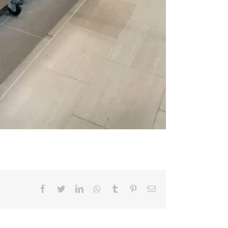
Facebook
Twitter
LinkedIn
Whatsapp
Tumblr
Pinterest
Email